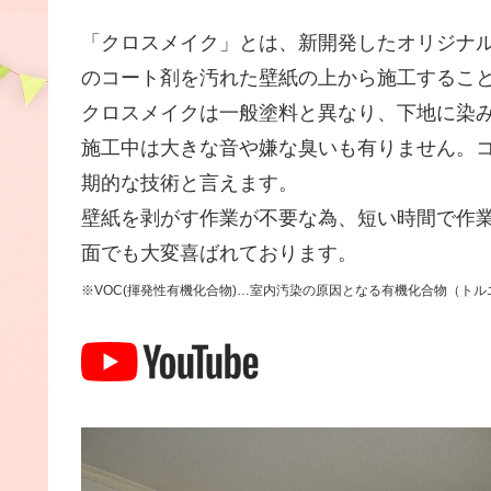
「クロスメイク」とは、新開発したオリジナ
のコート剤を汚れた壁紙の上から施工するこ
クロスメイクは一般塗料と異なり、下地に染
施工中は大きな音や嫌な臭いも有りません。コ
期的な技術と言えます。
壁紙を剥がす作業が不要な為、短い時間で作
面でも大変喜ばれております。
※VOC(揮発性有機化合物)…室内汚染の原因となる有機化合物（ト