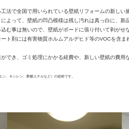
ル工法で全国で用いられている壁紙リフォームの新しい
とによって、壁紙の凹凸模様は残し汚れは真っ白に、新
み込む事は無いので、壁紙がボードに張り付いて剥がせ
ート剤には有害物質ホルムアルデヒド等のVOCを含ま
業ができ、ゴミ処理にかかる経費や、新しい壁紙の費用
ルエン、キシレン、酢酸エチルなど）の総称です。